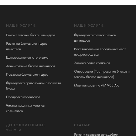
НАШИ УСЛУГИ:
НАШИ УСЛУГИ:
Ремонт головки блока цилиндров
Фрезеровка головок блоков
цилиндров
Расточка блоков цилиндров
двигателя
Восстановление посадочных мест
под распред вал
Шлифовка коленчатого вала
Замена седел клапанов
Хонингование блоков цилиндров
Опрессовка (Тестирование блоков и
Гильзовка блоков цилиндров
головок блоков цилиндров)
Фрезеровка привалочной плоскости
Моечная машина АМ 900 АК
блока
Полировка коленвалов
Чистка масляных каналов
коленвалов
ДОПОЛНИТЕЛЬНЫЕ
СТАТЬИ:
УСЛУГИ
Ремонт подвески автомобиля